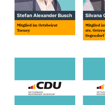
Stefan Alexander Busch
Silvana
Mitglied im Ortsbeirat
Mitglied i
Torney
stv. Ortsv
Segendorf