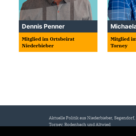
Dennis Penner
Michaela
Mitglied im Ortsbeirat
Mitglied i
Niederbieber
Torney
Aktuelle Politik aus Niederbieber, Segendorf,
Torney, Rodenbach und Altwied