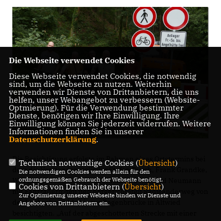
Die Webseite verwendet Cookies
Diese Webseite verwendet Cookies, die notwendig
sind, um die Webseite zu nutzen. Weiterhin
verwenden wir Dienste von Drittanbietern, die uns
helfen, unser Webangebot zu verbessern (Website-
Optmierung). Für die Verwendung bestimmter
Dienste, benötigen wir Ihre Einwilligung. Ihre
Einwilligung können Sie jederzeit widerrufen. Weitere
Informationen finden Sie in unserer
Datenschutzerklärung
.
Die Besichtigung erfolgte im Rahmen eines Ortstermins bei
Technisch notwendige Cookies (
Übersicht
)
dem die Vorstandsmitglieder Stefan Busch, Frank Grandke,
Die notwendigen Cookies werden allein für den
ordnungsgemäßen Gebrauch der Webseite benötigt.
Wolfgang Hardt, Romed Kaufhold und Gerhard Neumann
Cookies von Drittanbietern (
Übersicht
)
mit Fahrrädern den neu hergerichteten Radwanderweg von
Zur Optimierung unserer Webseite binden wir Dienste und
der Laubachsmühle bis zur Bogenbrücke in Altwied
Angebote von Drittanbietern ein.
besichtigten. „Auf der abgeschotterten Strecke mit einer