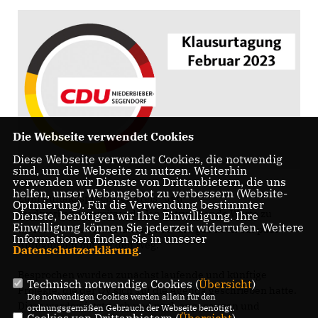
Die Webseite verwendet Cookies
Diese Webseite verwendet Cookies, die notwendig
sind, um die Webseite zu nutzen. Weiterhin
verwenden wir Dienste von Drittanbietern, die uns
helfen, unser Webangebot zu verbessern (Website-
Zum Auftakt sprach der Kreis- und
Optmierung). Für die Verwendung bestimmter
Stadtverbandsvorsitzende Jan Petry lobende Worte zu
Dienste, benötigen wir Ihre Einwilligung. Ihre
Einwilligung können Sie jederzeit widerrufen. Weitere
dieser Art von Veranstaltung aus und gab noch ein paar
Informationen finden Sie in unserer
Anregungen mit auf den Weg.
Datenschutzerklärung
.
Besprochen wurden zunächst laufende und künftige
Technisch notwendige Cookies (
Übersicht
)
Projekte, die der OV sich auf die Agenda geschrieben hatte.
Die notwendigen Cookies werden allein für den
Diese werden jetzt nach und nach angegangen und
ordnungsgemäßen Gebrauch der Webseite benötigt.
Cookies von Drittanbietern (
Übersicht
)