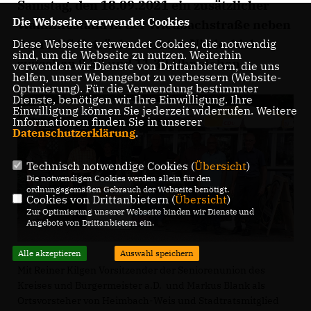
Samstag, den 18.09.2021 ein zusätzlicher
Die Webseite verwendet Cookies
Wahlinfostand in der Wiedbachstraße neben
dem DGS Getränkemarkt in Niederbieber
Diese Webseite verwendet Cookies, die notwendig
sind, um die Webseite zu nutzen. Weiterhin
zwischen 9.30 und 11.30 Uhr stehen.
verwenden wir Dienste von Drittanbietern, die uns
helfen, unser Webangebot zu verbessern (Website-
Optmierung). Für die Verwendung bestimmter
Dienste, benötigen wir Ihre Einwilligung. Ihre
Einwilligung können Sie jederzeit widerrufen. Weitere
Informationen finden Sie in unserer
Datenschutzerklärung
.
Technisch notwendige Cookies (
Übersicht
)
Die notwendigen Cookies werden allein für den
ordnungsgemäßen Gebrauch der Webseite benötigt.
Cookies von Drittanbietern (
Übersicht
)
Zur Optimierung unserer Webseite binden wir Dienste und
Angebote von Drittanbietern ein.
Alle akzeptieren
Auswahl speichern
Mit Reiner Kilgen Vorsitzender der Seniorenunion des
Kreises und Bürgermeister a.D. und Markus Blank als
Ortsvorsteher von Heimbach-Weis und Stadtratsmitglied