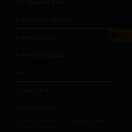
CDU Rheinland-Pfalz
CDU Landtagsfraktion RLP
CDU Deutschland
Newsletter Anmeldung
Spenden
Mitglied werden
Mitgliederbereich
@2026 CDU Ortsverband
Realisation: Sharkness Media
Niederbieber-Segendorf
GmbH & Co. KG