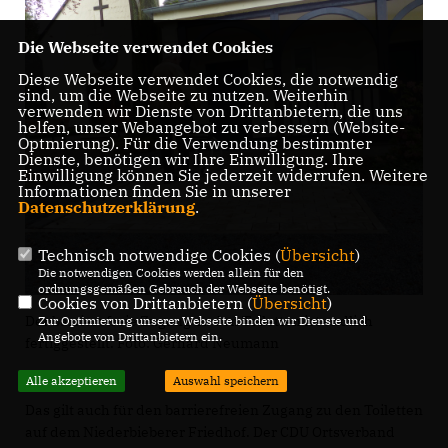
Die Webseite verwendet Cookies
Diese Webseite verwendet Cookies, die notwendig
sind, um die Webseite zu nutzen. Weiterhin
verwenden wir Dienste von Drittanbietern, die uns
helfen, unser Webangebot zu verbessern (Website-
Optmierung). Für die Verwendung bestimmter
Dienste, benötigen wir Ihre Einwilligung. Ihre
Einwilligung können Sie jederzeit widerrufen. Weitere
Informationen finden Sie in unserer
Datenschutzerklärung
.
Technisch notwendige Cookies (
Übersicht
)
Die notwendigen Cookies werden allein für den
ordnungsgemäßen Gebrauch der Webseite benötigt.
Cookies von Drittanbietern (
Übersicht
)
Der barrierefreie Zugang zu den Toiletten ist endlich
Zur Optimierung unserer Webseite binden wir Dienste und
Angebote von Drittanbietern ein.
fertiggestellt. Foto: Gerhard Neumann
Alle akzeptieren
Auswahl speichern
Das gilt auch für den barrierefreien Zugang zu den Toiletten
auf dem Niederbieberer Friedhof. Der CDU Ortsverband