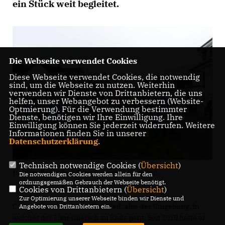
ein Stück weit begleitet.
Die Webseite verwendet Cookies
Diese Webseite verwendet Cookies, die notwendig
sind, um die Webseite zu nutzen. Weiterhin
verwenden wir Dienste von Drittanbietern, die uns
helfen, unser Webangebot zu verbessern (Website-
Optmierung). Für die Verwendung bestimmter
Dienste, benötigen wir Ihre Einwilligung. Ihre
Einwilligung können Sie jederzeit widerrufen. Weitere
Informationen finden Sie in unserer
Datenschutzerklärung
.
Technisch notwendige Cookies (
Übersicht
)
Halt am Römerbad Foto: Gerhard Neumann
Die notwendigen Cookies werden allein für den
ordnungsgemäßen Gebrauch der Webseite benötigt.
Cookies von Drittanbietern (
Übersicht
)
Zur Optimierung unserer Webseite binden wir Dienste und
Conrad Lunar wohnt in Neuwied, also der Umgebung, in
Angebote von Drittanbietern ein.
welcher der Limesmarsch zu Ende geht. Seit 2018 hatte er