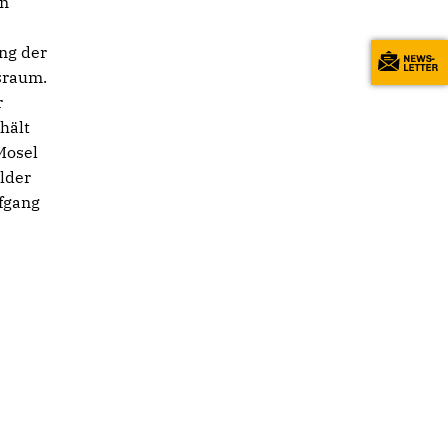
en
ng der
fsraum.
r
hält
Mosel
lder
lfgang