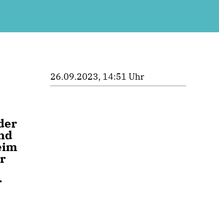
26.09.2023, 14:51 Uhr
der
nd
eim
r
r