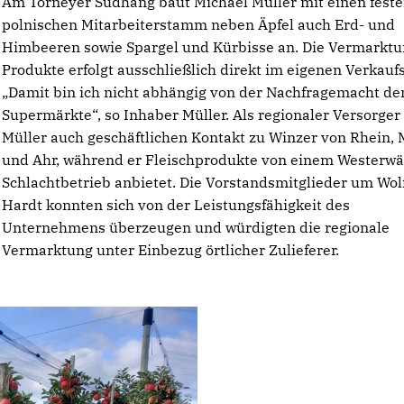
Am Torneyer Südhang baut Michael Müller mit einen fest
polnischen Mitarbeiterstamm neben Äpfel auch Erd- und
Himbeeren sowie Spargel und Kürbisse an. Die Vermarktu
Produkte erfolgt ausschließlich direkt im eigenen Verkau
Damit bin ich nicht abhängig von der Nachfragemacht de
Supermärkte“, so Inhaber Müller. Als regionaler Versorger 
Müller auch geschäftlichen Kontakt zu Winzer von Rhein, 
und Ahr, während er Fleischprodukte von einem Westerwä
Schlachtbetrieb anbietet. Die Vorstandsmitglieder um Wo
Hardt konnten sich von der Leistungsfähigkeit des
Unternehmens überzeugen und würdigten die regionale
Vermarktung unter Einbezug örtlicher Zulieferer.