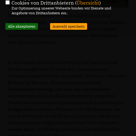
Cookies von Drittanbietern (
Übersicht
)
Zur Optimierung unserer Webseite binden wir Dienste und
Angebote von Drittanbietern ein.
Das Gemeindezentrum der Ev. Freikirche besichtigt:
Gerhard Neumann, Jan Petry, Pastor Klaus Kunke, Romed
Alle akzeptieren
Auswahl speichern
H. Kaufhold, Stefan Busch, Pastor Waldemar Rogalsky,
Erich Boden Wolfgang Hardt und Pastor Viktor Repsch.
Foto: Gerhard Neumann
In den Jahren 2018 und 2019 erwarb die Freikirche die
Fläche und gibt sich 15 Jahre Zeit, das sogenannte
Gottesgeschenk fruchtbar zu machen. So wurde bisher der
Bestand an Bäumen, Büschen und industrielle
Restbestände beseitigt und eine alte Industriehalle
renoviert und zu einem Gemeindezentrum umgebaut.
Dieses Gemeindezentrum präsentiert sich inzwischen als
fertiggestellt und bietet Platz für rund 500 Besucher, die
sich im Halbrund um die Bühne gruppieren, von wo aus
mittels moderner Digitaltechnik Gottes Wort verkündet
werden kann. Im Hintergrund sorgen eine Bar und eine
Küche für das leibliche Wohl.