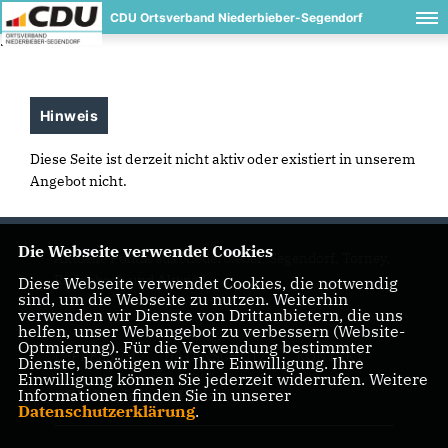
CDU Ortsverband Niederbieber-Segendorf
.
Hinweis
Diese Seite ist derzeit nicht aktiv oder existiert in unserem
Angebot nicht.
Die Webseite verwendet Cookies
Aktuelle Politik aus Niederbieber, Segendorf, Torney,
Rodenbach und Altwied
Diese Webseite verwendet Cookies, die notwendig
sind, um die Webseite zu nutzen. Weiterhin
verwenden wir Dienste von Drittanbietern, die uns
helfen, unser Webangebot zu verbessern (Website-
Optmierung). Für die Verwendung bestimmter
IMPRESSUM
DATENSCHUTZ
KONTAKT
Dienste, benötigen wir Ihre Einwilligung. Ihre
Einwilligung können Sie jederzeit widerrufen. Weitere
Informationen finden Sie in unserer
CDU Rheinland-Pfalz
Datenschutzerklärung
.