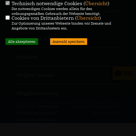
CDU Landtagsfraktion RLP
Technisch notwendige Cookies (
Übersicht
)
Die notwendigen Cookies werden allein für den
ordnungsgemäßen Gebrauch der Webseite benötigt.
Cookies von Drittanbietern (
Übersicht
)
CDU Deutschland
Zur Optimierung unserer Webseite binden wir Dienste und
Angebote von Drittanbietern ein.
Newsletter Anmeldung
Alle akzeptieren
Auswahl speichern
Spenden
Mitglied werden
Mitgliederbereich
@2026 CDU Ortsverband
Realisation: Sharkness Media
Niederbieber-Segendorf
GmbH & Co. KG
Alle Rechte vorbehalten.