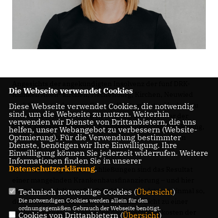
Angesichts der angekündigten Insolvenz der fünf DRK-
Die Webseite verwendet Cookies
Kliniken Alten- kirchen, Hachenburg, Kirchen, Neuwied
und Alzey und dem von Ge- sundheitsminister Hoch dazu
Diese Webseite verwendet Cookies, die notwendig
sind, um die Webseite zu nutzen. Weiterhin
einberufenen Runden Tisch erklären der Sprecher der
verwenden wir Dienste von Drittanbietern, die uns
CDU-Landtagsfraktion für Krankenhäuser, Torsten Welling,
helfen, unser Webangebot zu verbessern (Website-
Optmierung). Für die Verwendung bestimmter
sowie die stellvertretende Fraktionsvorsitzende Ellen
Dienste, benötigen wir Ihre Einwilligung. Ihre
Demuth:
Einwilligung können Sie jederzeit widerrufen. Weitere
Informationen finden Sie in unserer
Datenschutzerklärung
.
Torsten Welling: „Klinik-Schließungen sind das Resultat
einer mangelnden Krankenhausfinanzierung – und hier
trägt das Land die größte Schuld, denn es ist nun einmal so,
Technisch notwendige Cookies (
Übersicht
)
Die notwendigen Cookies werden allein für den
dass Gesundheitsminister Hoch seiner Pflicht zu einer
ordnungsgemäßen Gebrauch der Webseite benötigt.
auskömmlichen Finanzierung der Investitionskosten der
Cookies von Drittanbietern (
Übersicht
)