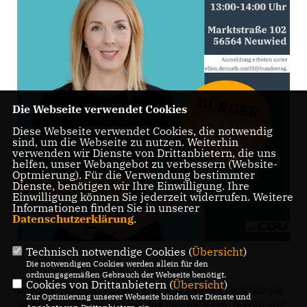
Die Webseite verwendet Cookies
Diese Webseite verwendet Cookies, die notwendig
sind, um die Webseite zu nutzen. Weiterhin
verwenden wir Dienste von Drittanbietern, die uns
helfen, unser Webangebot zu verbessern (Website-
Optmierung). Für die Verwendung bestimmter
Dienste, benötigen wir Ihre Einwilligung. Ihre
Einwilligung können Sie jederzeit widerrufen. Weitere
Informationen finden Sie in unserer
Datenschutzerklärung
.
Technisch notwendige Cookies (
Übersicht
)
Die notwendigen Cookies werden allein für den
ordnungsgemäßen Gebrauch der Webseite benötigt.
Cookies von Drittanbietern (
Übersicht
)
Der direkte Austausch mit den Menschen vor Ort ist ihr ein
Zur Optimierung unserer Webseite binden wir Dienste und
wichtiges Anliegen. „Ich möchte Ihre Anliegen, Sorgen und