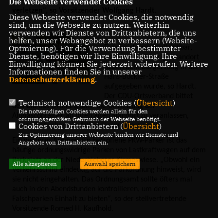
Die Webseite verwendet Cookies
verletzen“, so Vorsitzender Wolfgang Hardt.
Diese Webseite verwendet Cookies, die notwendig
sind, um die Webseite zu nutzen. Weiterhin
verwenden wir Dienste von Drittanbietern, die uns
helfen, unser Webangebot zu verbessern (Website-
Optmierung). Für die Verwendung bestimmter
Es sei nicht nachvollziehbar, 
Dienste, benötigen wir Ihre Einwilligung. Ihre
warum der bisherige Standort 
Einwilligung können Sie jederzeit widerrufen. Weitere
neben dem Bürgersteig in der 
Informationen finden Sie in unserer
Hans-Böckler-Straße 
Datenschutzerklärung
.
aufgegeben wurde, so Hardt. 
Der CDU-Ortsverband bittet 
Technisch notwendige Cookies (
Übersicht
)
deshalb das Ordnungsamt die Umsetzung der 
Die notwendigen Cookies werden allein für den
Altglascontainer an ihren alten Standort zu veranlassen, 
ordnungsgemäßen Gebrauch der Webseite benötigt.
Cookies von Drittanbietern (
Übersicht
)
zumal dort schon ein Altkleidercontainer steht.
Zur Optimierung unserer Webseite binden wir Dienste und
Ein weiteres Ärgernis für betroffene PKW-Parker ist das 
Angebote von Drittanbietern ein.
häufige ordnungswidrige Parken von Lastkraftwagen auf dem 
Parkplatz an der Niederbieberer Kirmeswiese. „Obwohl ein 
Alle akzeptieren
Auswahl speichern
Verkehrsschild eindeutig auf die Parkordnung hinweist, wird 
sie nicht eingehalten. Das Ordnungsamt sollte öfters mal 
auch in den Abendstunden kontrollieren, um dem 
Falschparken Einhalt zu bieten“, so der stellvertretende 
Vorsitzende Romed H. Kaufhold.