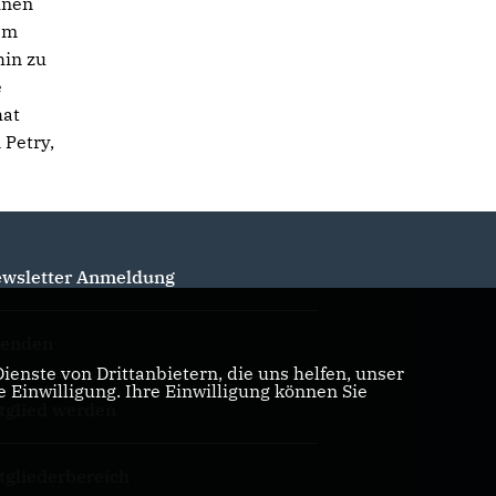
inen
dem
hin zu
e
hat
 Petry,
wsletter Anmeldung
enden
enste von Drittanbietern, die uns helfen, unser
Einwilligung. Ihre Einwilligung können Sie
tglied werden
tgliederbereich