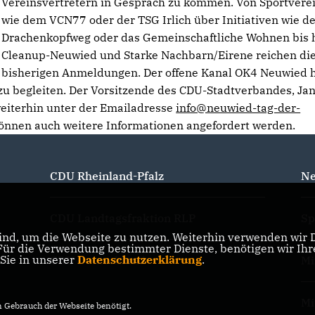
Vereinsvertretern in Gespräch zu kommen. Von Sportvere
wie dem VCN77 oder der TSG Irlich über Initiativen wie 
Drachenkopfweg oder das Gemeinschaftliche Wohnen bis 
Cleanup-Neuwied und Starke Nachbarn/Eirene reichen di
bisherigen Anmeldungen. Der offene Kanal OK4 Neuwied 
zu begleiten. Der Vorsitzende des CDU-Stadtverbandes, Jan
 weiterhin unter der Emailadresse
info@neuwied-tag-der-
önnen auch weitere Informationen angefordert werden.
CDU Rheinland-Pfalz
Ne
CDU Landtagsfraktion RLP
Sp
nd, um die Webseite zu nutzen. Weiterhin verwenden wir Di
r die Verwendung bestimmter Dienste, benötigen wir Ihre 
 Sie in unserer
Datenschutzerklärung
.
CDU Deutschland
Mi
Mi
Gebrauch der Webseite benötigt.