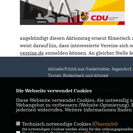
angekündigt diesen Aktionstag erneut filmerisch 
weist darauf hin, dass interessierte Vereine sich
vereine.de
anmelden können. An gleicher Stelle k
Aktuelle Politik aus Niederbieber, Segendorf,
Torney, Rodenbach und Altwied
IMPRESSUM
DATENSCHUTZ
Die Webseite verwendet Cookies
KONTAKT
Diese Webseite verwendet Cookies, die notwendig si
Webangebot zu verbessern (Website-Optmierung). Fü
jederzeit widerrufen. Weitere Informationen finden
Technisch notwendige Cookies (
Übersicht
)
Die notwendigen Cookies werden allein für den ordnungsgemäßen 